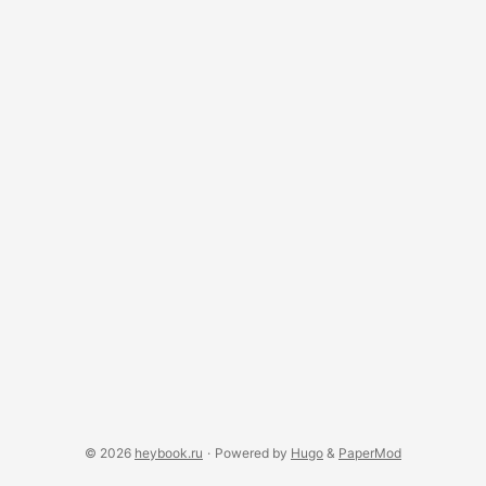
© 2026
heybook.ru
·
Powered by
Hugo
&
PaperMod