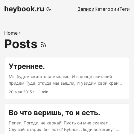
heybook.ru
Записи
Категории
Теги
Home
Posts
Утреннее.
Мы будем скитаться мыслью, И в конце скитаний
придем Туда, откуда мы вышли, И увидим свой край
впервые. Т. С. Элиот «Литтл-Гиддинг» Некоторые вещи
20 мая 2015 г.
·
1 min
нет смысла комментировать или объяснять. Ты или
понял, или нет. Причем это понимание ничего общего с
замыслом автора может не иметь. Как-то так. рисунок
Во что веришь, то и есть.
— Артем Чебоха
Пепел. Погоди, не каркай! Пусть он мне скажет…
Слушай, старик: бог есть? Бубнов. Люди все живут…