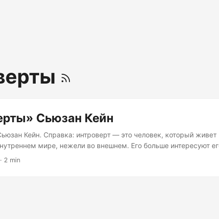
верты
ерты» Сьюзан Кейн
ьюзан Кейн. Справка: интроверт — это человек, который живет
внутреннем мире, нежели во внешнем. Его больше интересуют е
вания, нежели события реального мира. Такие люди обычно за
·
2 min
олчаливы, их сложнее вывести из душевного равновесия (отсюда
а себя признает интровертом, поэтому чувствуется – книга напи
е книга была интересна, потому что я себя отношу к интроверта
о я как минимум амбиверт (что-то среднее между интровертом 
Проверить себя можно по этому тесту. ...