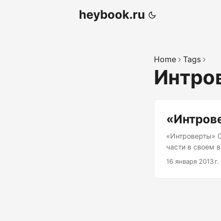
heybook.ru
Home
Tags
Интро
«Интров
«Интроверты» С
части в своем 
мысли и пережи
16 января 2013 г.
мечтательны, м
идет. Автор сам
любовью) Мне ж
показывают, чт
экстравертом). 