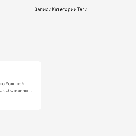
Записи
Категории
Теги
 по большей
го собственные
мкнуты,
). О них речь и
сана с
м. Хотя тесты
и