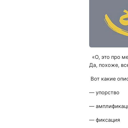
«О, это про мен
Да, похоже, вс
Вот какие опис
— упорство
— амплификац
— фиксация