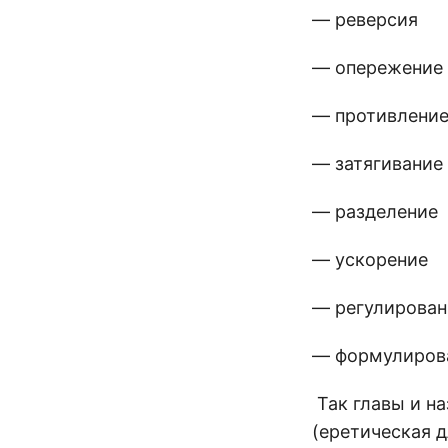
— реверсия
— опережение
— противлени
— затягивание
— разделение
— ускорение
— регулирован
— формулиров
Так главы и н
(еретическая 