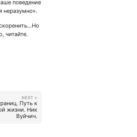
наше поведение
я неразумно».
искоренить…Но
, читайте.
NEXT »
раниц. Путь к
ой жизни. Ник
Вуйчич.