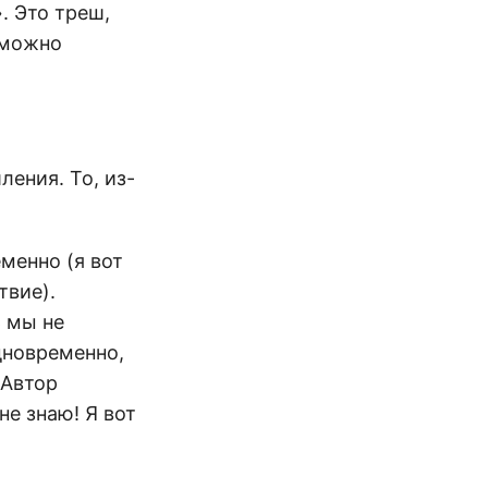
. Это треш,
 можно
ения. То, из-
менно (я вот
твие).
ь мы не
дновременно,
 Автор
не знаю! Я вот