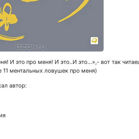
я! И это про меня! И это..И это…»,- вот так читае
е 11 ментальных ловушек про меня)
ал автор:
ия