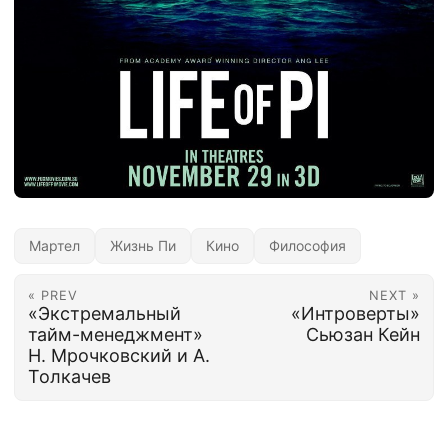
Мартел
Жизнь Пи
Кино
Философия
« PREV
NEXT »
«Экстремальный
«Интроверты»
тайм-менеджмент»
Сьюзан Кейн
Н. Мрочковский и А.
Толкачев